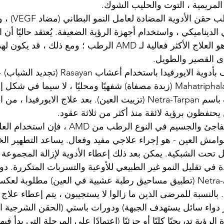
 ، المريمية ، التوت والحليب الشوك.
يشمل علاج AMD الر
ي الديناميكي ، واستخدام أجهزة الرؤية الضعيفة. يُعتقد حاليًا أن
العين المضاد لـ VEGF هو العلاج الأكثر فعالية لـ AMD الرطب ؛ ومع ذلك ،
ى القصير والطويل.
يمكن علاج AMD الجاف بأدوية الايورفيدا باستخدام 
مع Triphala أو Mahatriphala Ghrut (زبدة مصفاة) شفهيًا ومحليًا ، لا سيما في شك
Panchkarma المعروف باسم Netra-Tarpan (تزييت العين). بعد علاج الايورف
يحتفظون برؤية لائقة منذ أكثر من ثلاثة عقود.
لتجنب فقدان البصر المفاجئ والجسيم في النوع الرطب من MD
وامش العين - هو إجراء علاجي مفيد وفعال. يساعد التطهير الخ
 تحت الشبكية. يمكن بعد ذلك إعطاء الأدوية لإزالة المجموعة
 في تقليل النمو غير الطبيعي للأوعية والتسربات المتكررة. دو
Netra-Tarpan و Netra-Anjan (تطبيق مساحيق رطبة عشبية في العين) مطلوبة
. بالنسبة للمرضى الذين ما زالوا لا يستجيبون ، يتم إعطاء علا
دواء سائل يستهدف الجبهة) ودورات باستي (الحقن الشرجية العل
رؤية تدريجيًا كليًا أو جزئيًا (اعتمادًا على المرحلة التي بدأ فيه