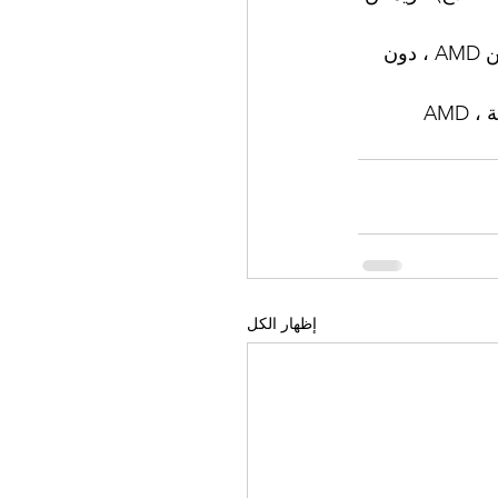
وبالتالي يمكن استخدام العلاج بالأعشاب الهندية بحكمة لعلاج الأنواع الجافة والرطبة من AMD ، دون 
التنكس البقعي المرتبط بالعمر ، ARMD ، AMD ، العلاج الهندي القديم ، الأدوية العشبية ، AMD 
إظهار الكل