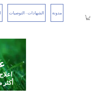
مدونة
الشهادات - التوصيات
ا
عي
اعلاج
أكثر من 35 عامًا من الخبرة / تم