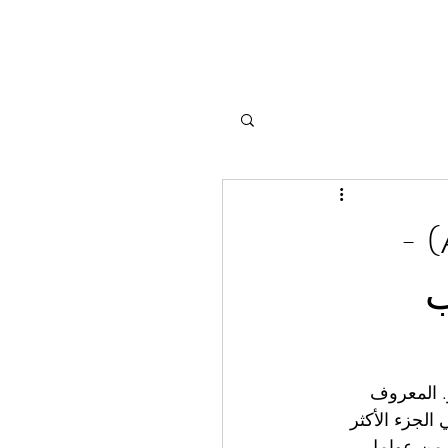
التنكس البقعي المرتبط بالعمر (ARMD) -
ب
. المعروف 
وهي الجزء الأكثر 
د من عوامل 