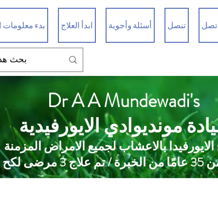
تصل
تنصل
أسئلة وأجوبة
ابدأ العلاج
بدء معلومات ا
Dr A A Mundewadi's
ادة مونديوادي الايورفيدية
 الايورفيدا بالاعشاب لجميع الامراض المزمنة
 علاج 3 مرضى لكح