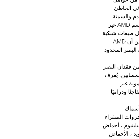
ئي الخاطئ 
م والسمنة.
يصنف هذا المرض إما من النوع الرطب أو النوع الجاف. النوع الجاف المعروف أيضًا باسم AMD غير 
خل طبقات شبكية 
العين ، مما يتسبب في ترقق تدريجي ويؤدي إلى ضعف الرؤية المركزية. على الرغم من أن AMD 
 فقدان البصر المحدود 
يء نفسه على النوع الرطب من AMD ، والذي يتسبب في أكثر من 80٪ من فقدان البصر 
الي 10٪ فقط من الأفراد المصابين. يُعرف 
دموية غير 
ًا ودراميًا 
الأسماك 
ضروات الصفراء 
لينيوم ، أحماض 
ويد ، الأحماض 