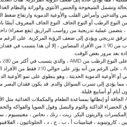
حالة وتشمل الشيخوخة والجنس الأنثوي والوراثة والنظام الغذا
والتدخين وأمراض القلب والأوعية الدموية وارتفاع ضغط الد
 ، يتضمن عملية تدريجية من رواسب البراريق (بقع صفراء) دا
الجاف يؤثر على ما يقرب من 90 ٪ من الأفراد المصابين ، إلا أن هذا يتسبب في
ادة بعد مرور بعض الوقت.
لا ينطبق الش
الذي يواجه مرضى AMD ، على الرغم من أنه يؤثر على حو
سم AMD النضحي أو الأوعية الدموية الحديثة ، وهو ينطوي على نمو الأوعية ال
 مما يؤدي إلى تسرب السوائل والدم. قد يكون فقدان البصر مفاجئ
ن أيام أو أسابيع قليلة.
يمكن منع أعراض AMD الجافة أو إبطائها بمساعدة الطعام والمكملات الغذائية مثل 
 الخضراء الداكنة والثوم والبصل وفول الصويا والفواكه والخ
والمكسرات والزيتون البكر. زيت ، زنك ، نحاس ، مغنيسيوم ، سي
ن ، كاروتينويد ، فيتامينات أ ، ب ، ج ، د ، الجلوتاثيون ، الفلافين