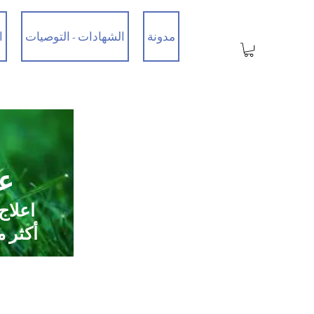
مدونة
الشهادات - التوصيات
ا
عي
اعلاج
أكثر من 35 عامًا من الخبرة / تم