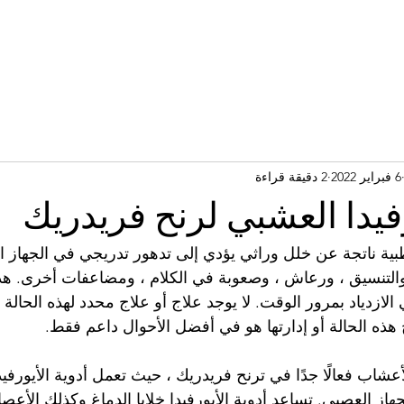
6 فبراير 2022
2 دقيقة قراءة
رفيدا العشبي لرنح فريدريك
بية ناتجة عن خلل وراثي يؤدي إلى تدهور تدريجي في الجهاز ا
لتنسيق ، ورعاش ، وصعوبة في الكلام ، ومضاعفات أخرى. ه
لازدياد بمرور الوقت. لا يوجد علاج أو علاج محدد لهذه الحال
هذه الحالة أو إدارتها هو في أفضل الأحوال داعم فقط.
الأعشاب فعالًا جدًا في ترنح فريدريك ، حيث تعمل أدوية الأيورفي
از العصبي. تساعد أدوية الأيورفيدا خلايا الدماغ وكذلك الأعص