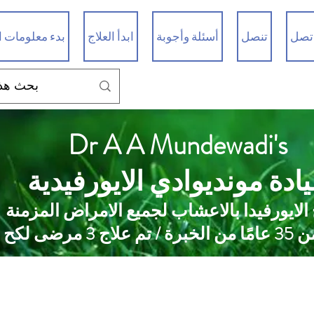
تصل
تنصل
أسئلة وأجوبة
ابدأ العلاج
بدء معلومات ا
Dr A A Mundewadi's
ادة مونديوادي الايورفيدية
 الايورفيدا بالاعشاب لجميع الامراض المزمنة
 علاج 3 مرضى لكح