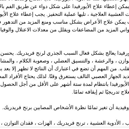
كن إعطاء علاج الأيورفيدا على شكل دواء عن طريق الفم بالإ
العشبية العلاجية ، تليها عملية التحفيز. يجب إعطاء علاج الأيورف
يث يمكن علاج الأعراض بشكل مناسب ومنع المزيد من التدهور
واني المزيد من المضاعفات ويقلل من معدلات الاعتلال والوفيا
أيورفيدا يعالج بشكل فعال السبب الجذري لرنح فريدريك. يحسن ا
ازن ، والرعشة ، والتنسيق العضلي ، وصعوبة الكلام ، والمشاك
لقلب. من المهم أن تضع في اعتبارك أن النتائج لا تظهر إلا بعد
ديد الجهاز العصبي التالف يستغرق وقتًا. لذلك يحتاج الأفراد الم
لأيورفيدا بانتظام لمدة ستة أشهر على الأقل من أجل الحصول ع
 تدريجيًا ثم إيقافه تمامًا.
روفيدية أن تغير تمامًا نظرة الأشخاص المصابين برنح فريدريك.
ب ، الأدوية العشبية ، ترنح فريدريك ، الهزات ، فقدان التوازن ،