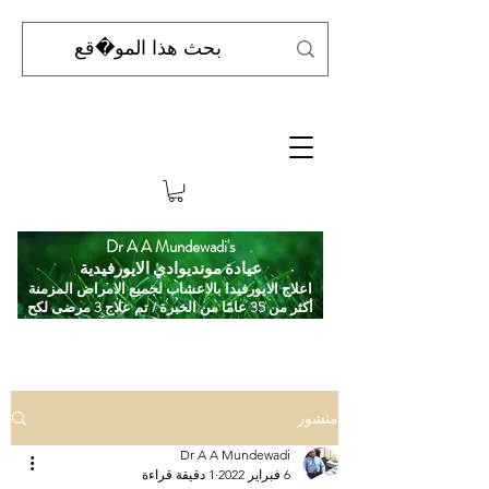
Dr A A Mundewadi's
عيادة مونديوادي الايورفيدية
اعلاج الايورفيدا بالاعشاب لجميع الامراض المزمنة
أكثر من 35 عامًا من الخبرة / تم علاج 3 مرضى لكح
منشور
Dr A A Mundewadi
6 فبراير 2022
1 دقيقة قراءة