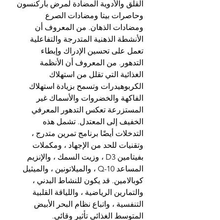
القلق والأدوية المضادة لمرض باركنسون 
وحاصرات بيتا ومضادات الصرع 
ومضادات الذهان. من المعروف أن 
الأنشطة الذهنية المتدرجة والتفاعلية 
تعمل على تحسين الإدراك وإبطاء 
التدهور. من المعروف أن الأنظمة 
الغذائية التي تقلل من استهلاك 
الكربوهيدرات وتسمح بزيادة استهلاك 
الفاكهة والخضروات والأسماك غير 
المستزرعة تعكس التدهور المعرفي 
الخفيف إلى المعتدل. تشمل هذه 
التدخلات أيضًا برنامج تمرين متدرج ، 
وتقنيات للحد من الإجهاد ، ومكملات 
بفيتامين D3 ، وزيت السمك ، والإنزيم 
المساعد Q-10 ، والميلاتونين ، والميثيل 
كوبالامين. قد يكون للنشاط البدني ، 
والتمارين الرياضية ، واللياقة القلبية 
التنفسية ، واتباع نظام البحر الأبيض 
المتوسط ​​الغذائي تأثير وقائي.