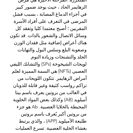
الزهايمر الحاد ، حيث يوجد ضمور كبير 
في أجزاء الدماغ المصابة ، بسبب فشل 
المرضى في التعرف على أفراد الأسرة 
المقربين ؛ أصبح معتمدا كليا وتفقد كل 
وسائل الاتصال والشعور بالذات. قد تكون 
هناك أعراض إضافية مثل فقدان الوزن 
وصعوبة البلع وسلس البول والتهابات 
الجلد والتشنجات وزيادة النوم.
لويحات الشيخوخة (SPs) والتشابك الليفي 
العصبي (NFTs) هي السمة المميزة لعلم 
أمراض الزهايمر. تتكون اللويحات من 
تراكم رواسب كثيفة وغير قابلة للذوبان 
في الغالب من بروتين يعرف باسم بيتا 
أميلويد (AB) وكذلك بعض المواد الخلوية 
المحيطة بالخلايا العصبية. Ab هو جزء 
من بروتين أكبر يُعرف باسم بروتين 
طليعة الأميلويد (APP) ، والذي يرتبط 
بغشاء الخلية العصبية. تسرع العمليات 