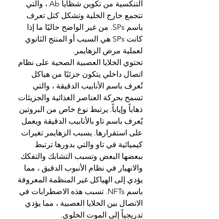
التنكسية من تكوين شظايا Ab ، والتي 
تتجمع خارج الخلية وتشكل كتل تعرف 
باسم SPs. من غير الواضح حاليًا ما إذا 
كانت SPs هي السبب أو المنتج الثانوي 
لعملية مرض الزهايمر.
تحتوي الخلايا العصبية الصحية على نظام 
اتصال داخلي يتكون جزئيًا من هياكل 
تُعرف باسم الأنابيب الدقيقة ، والتي 
تسمح بحركة العناصر الغذائية والجزيئات 
ذهاباً وإياباً. يرتبط نوع خاص من البروتين 
يُعرف باسم تاو بالأنابيب الدقيقة ويعمل 
على استقرارها. يسبب الزهايمر تغيرات 
كيميائية في تاو والتي بدورها ترتبط 
ببعضها البعض وتسبب التشابك والتفكك 
والانهيار في نظام الأنبوب الدقيق ، مما 
يؤدي إلى الهياكل غير المنظمة المعروفة 
باسم NFTs. تسبب هذه الاضطرابات في 
الاتصال بين الخلايا العصبية ، مما يؤدي 
تدريجياً إلى الموت الخلوي.