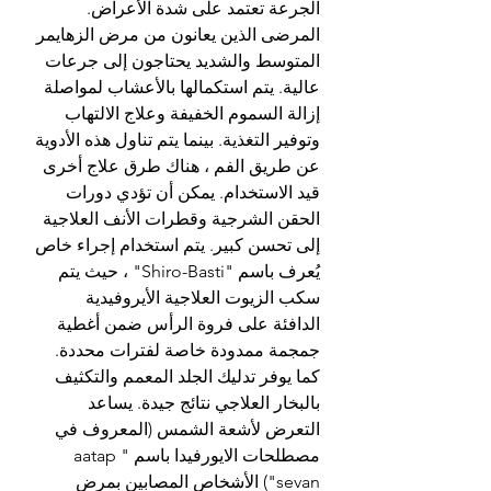
الجرعة تعتمد على شدة الأعراض. 
المرضى الذين يعانون من مرض الزهايمر 
المتوسط ​​والشديد يحتاجون إلى جرعات 
عالية. يتم استكمالها بالأعشاب لمواصلة 
إزالة السموم الخفيفة وعلاج الالتهاب 
وتوفير التغذية. بينما يتم تناول هذه الأدوية 
عن طريق الفم ، هناك طرق علاج أخرى 
قيد الاستخدام. يمكن أن تؤدي دورات 
الحقن الشرجية وقطرات الأنف العلاجية 
إلى تحسن كبير. يتم استخدام إجراء خاص 
يُعرف باسم "Shiro-Basti" ، حيث يتم 
سكب الزيوت العلاجية الأيروفيدية 
الدافئة على فروة الرأس ضمن أغطية 
جمجمة ممدودة خاصة لفترات محددة. 
كما يوفر تدليك الجلد المعمم والتكثيف 
بالبخار العلاجي نتائج جيدة. يساعد 
التعرض لأشعة الشمس (المعروف في 
مصطلحات الايورفيدا باسم "aatap 
sevan") الأشخاص المصابين بمرض 