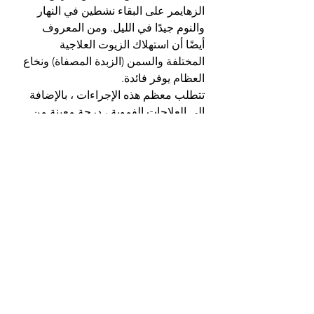
الزهايمر على البقاء نشطين في النهار 
والنوم جيدًا في الليل. ومن المعروف 
أيضًا أن استهلاك الزيوت العلاجية 
المختلفة والسمن (الزبدة المصفاة) ونخاع 
العظام يوفر فائدة.
تتطلب معظم هذه الإجراءات ، بالإضافة 
إلى العلاجات الفموية ، درجة معينة من 
التعاون من الأشخاص المصابين بمرض 
الزهايمر ؛ ومن ثم فمن المستحسن أن 
تبدأ العلاج الايورفيدا في أقرب وقت 
ممكن ، ويفضل أن يكون ذلك في وقت 
التشخيص. يمكن أن يضمن ذلك حصول 
المرضى على أقصى فائدة علاجية ممكنة 
في شكل انخفاض الأعراض وتحسين 
نوعية الحياة وتقليل معدلات الاعتلال 
والوفيات.