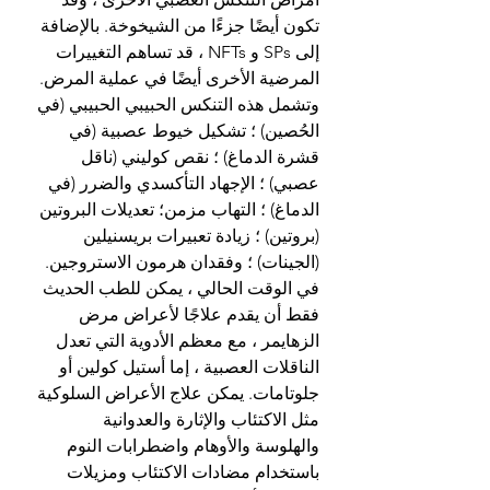
تكون أيضًا جزءًا من الشيخوخة. بالإضافة 
إلى SPs و NFTs ، قد تساهم التغييرات 
المرضية الأخرى أيضًا في عملية المرض. 
وتشمل هذه التنكس الحبيبي الحبيبي (في 
الحُصين) ؛ تشكيل خيوط عصبية (في 
قشرة الدماغ) ؛ نقص كوليني (ناقل 
عصبي) ؛ الإجهاد التأكسدي والضرر (في 
الدماغ) ؛ التهاب مزمن؛ تعديلات البروتين 
(بروتين) ؛ زيادة تعبيرات بريسنيلين 
(الجينات) ؛ وفقدان هرمون الاستروجين.
في الوقت الحالي ، يمكن للطب الحديث 
فقط أن يقدم علاجًا لأعراض مرض 
الزهايمر ، مع معظم الأدوية التي تعدل 
الناقلات العصبية ، إما أستيل كولين أو 
جلوتامات. يمكن علاج الأعراض السلوكية 
مثل الاكتئاب والإثارة والعدوانية 
والهلوسة والأوهام واضطرابات النوم 
باستخدام مضادات الاكتئاب ومزيلات 