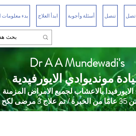
تصل
تنصل
أسئلة وأجوبة
ابدأ العلاج
بدء معلومات ا
Dr A A Mundewadi's
ادة مونديوادي الايورفيدية
 الايورفيدا بالاعشاب لجميع الامراض المزمنة
 علاج 3 مرضى لكح