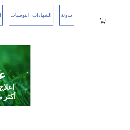
مدونة
الشهادات - التوصيات
ا
عي
اعلاج
أكثر من 35 عامًا من الخبرة / تم