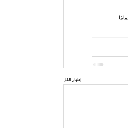
امًا.
إظهار الكل