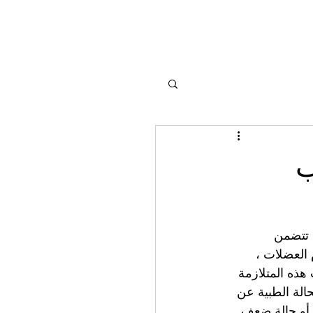
ب
 تتضمن 
 العضلات ، 
هذه المتلازمة 
الة الطبية عن 
، أو حالة ضعف 