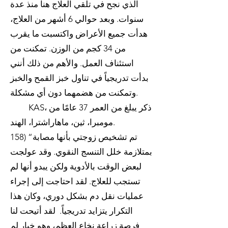
الذي نجح في تلقي العلاج هنا منذ عدة
سنوات. وبعد حوالي 6 أشهر من العلاج،
هدأت جميع الأعراض واكتسبت ما يقرب
من 34 كجم من الوزن. تمكنت من
استئناف العمل. والأهم من ذلك أنني
بدأت تدريجياً في تناول خبز القمح والخبز
وتمكنت من هضمهما دون أي مشكلة.
KAS، ذكر يبلغ من العمر 37 عامًا من
مومبرا، ثين، ماهاراشترا، الهند.
158) “تم تشخيص زوجتي بأنها مصابة
بمتلازمة خلل التنسج النقوي. وقد عولجت
لبعض الوقت بالأدوية ولكن يبدو أنها لم
تستجب للعلاج. لقد احتاجت إلى إجراء
عمليات نقل دم بشكل دوري، وكان هذا
التكرار يتزايد تدريجياً. لقد أتيحت لنا
فرصة زراعة نخاع العظم، وهو خيار لم