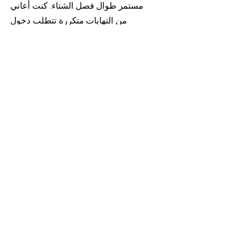
مستمر طوال فصل الشتاء. كنت أعاني
من التهابات متكررة تتطلب دخول
المستشفى، وفقدت الكثير من وزني.
اقترح أقاربي أن أجرب العلاج البديل من
عيادة Mundewadi Ayurvedic Clinic. أنا
سعيد لأننا أخذنا هذه النصيحة على محمل
الجد. لقد نصحني بالعلاج الأيورفيدي
المتزامن، وفي غضون بضعة أشهر
تحسنت حالتي بشكل ملحوظ. لم أعد
بحاجة للأكسجين وانخفضت مرات دخولي
إلى المستشفى بشكل كبير”.
SS، أنثى تبلغ من العمر 33 عامًا، من
كادابا، ولاية أندرا براديش، الهند.
160) “أعاني من آلام شديدة في مفاصل
الورك وأسفل الظهر منذ العامين
الماضيين؛ كان من الصعب علي أن أجلس