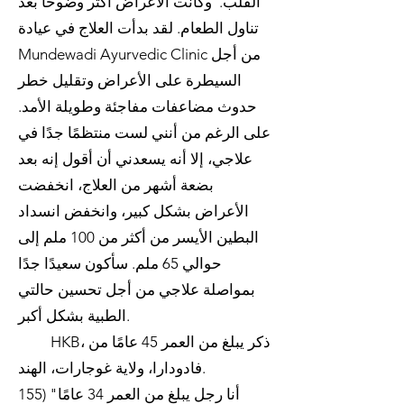
القلب. وكانت الأعراض أكثر وضوحا بعد
تناول الطعام. لقد بدأت العلاج في عيادة
Mundewadi Ayurvedic Clinic من أجل
السيطرة على الأعراض وتقليل خطر
حدوث مضاعفات مفاجئة وطويلة الأمد.
على الرغم من أنني لست منتظمًا جدًا في
علاجي، إلا أنه يسعدني أن أقول إنه بعد
بضعة أشهر من العلاج، انخفضت
الأعراض بشكل كبير، وانخفض انسداد
البطين الأيسر من أكثر من 100 ملم إلى
حوالي 65 ملم. سأكون سعيدًا جدًا
بمواصلة علاجي من أجل تحسين حالتي
الطبية بشكل أكبر.
HKB، ذكر يبلغ من العمر 45 عامًا من
فادودارا، ولاية غوجارات، الهند.
155) "أنا رجل يبلغ من العمر 34 عامًا