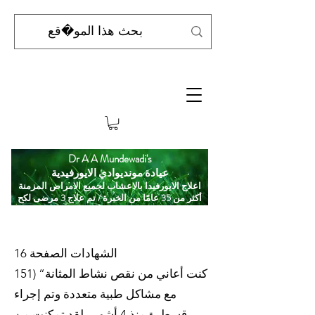
Dr A A Mundewadi's
عيادة مونديوادي الايورفيدية
اعلاج الايورفيدا بالاعشاب لجميع الامراض المزمنة
أكثر من 35 عامًا من الخبرة / تم علاج 3 مرضى لكح
الشهادات الصفحة 16
151) “كنت أعاني من نقص نشاط المثانة
مع مشاكل طبية متعددة وتم إجراء
قسطرة منذ 4 أشهر. لقد تمكنت من