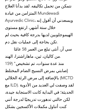
نتمكن من تحمل تكاليفه. لقد بدأنا العلاج
المتزامن من عيادة Mundewadi
Ayurvedic Clinic، ويسعدني أن أقول إنه
خلال ستة أشهر، ارتفع مستوى
الهيموجلوبين لديها بدرجة كافية بحيث لم
تكن بحاجة إلى عمليات نقل دم.
سي آر، أنثى تبلغ من العمر 58 عامًا
من كاليان، ثين، ماهاراشترا، الهند.
159) "منذ عدة سنوات، تم تشخيص
إصابتي بمرض النسيج الضام المختلط
بالإضافة إلى مرض الرئة الخلالي (MCTD
مع ILD). لقد وصفت لي العديد من الأدوية
الحديثة؛ في البداية كانت الاستجابة جيدة،
لكن حالتي تدهورت تدريجيًا لدرجة أنني
كنت أتناول مكملات الأكسجين بشكل