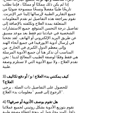
إذا لم يكن ذلك ممكنًا أو ممكنًا ، فإننا نطلب
تاريخًا طبيًا مفصلاً ونسخًا ممسوحة ضوئيًا من
جميع التقارير الطبية لإرسالها إلينا عبر الإنترنت.
نقوم بمراجعة هذه التفاصيل ثم نقدم المعلومات
المتعلقة بمدة العلاج وتكلفته بالإضافة إلى
تفاصيل درجة التحسن المتوقع. جميع الاستشارات
الشخصية في عيادتنا تتم فقط بعد موعد مسبق
عن طريق البريد الإلكتروني أو الهاتف. لقد نجحنا
في إرسال أدوية الايورفيدا في جميع أنحاء الهند
وإلى معظم الدول الكبرى في الخارج. من
المناسب أن نذكر هنا أن جميع الأدوية المرسلة
هي فقط وفقًا لوصفة الطبيب المعالج لدينا ؛ نحن
نقدم العلاج ، ولا نبيع الأدوية التي لا تستلزم وصفة
طبية.
3) كيف يمكنني بدء العلاج / و / أو دفع تكاليف
العلاج؟
للحصول على التفاصيل ذات الصلة ، يرجى
الرجوع إلى قسم "معلومات بدء العلاج".
4) هل تقوم بوصف الأدوية أو صرفها؟
نقوم بتوزيع الأدوية بشكل روتيني لجميع عملائنا
داخل الهند وخارجها. لم ينجح إعطاء وصفة طبية