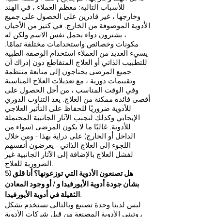
للأسباب التالية: معظم العملاء ، في الهند
وخارجها ، غير قادرين على الحصول على جميع
الأدوية الموصوفة من الخارج. في كثير من الأحيان
، يشترون دواء يحمل نفس الاسم ولكن له
مكونات وخصائص واستخدامات مختلفة تمامًا.
يسيء العديد من العملاء استخدام الوصفة الطبية
للتطبيب الذاتي أو العلاج المتقاطع دون إدراك أن
جميع المرضى يحتاجون إلى متابعة منتظمة
وتقييمات دورية ، مع تعديلات العلاج المناسبة
وفي الوقت المناسب ، من أجل الحصول على
أقصى فائدة ممكنة من العلاج. يعد التناوب الدوري
للأدوية ضروريًا للحفاظ على التأثير العلاجي
الإيجابي وكذلك لتجنب الآثار الجانبية المحتملة
للأدوية. غالبًا ما لا يكون المرضى (سواء من
الداخل أو الخارج) على دراية بهذا - ومن خلال
اللجوء إلى العلاج الذاتي - يعرضون أنفسهم
لفشل العلاج بالإضافة إلى الآثار الجانبية غير
الضرورية للعلاج.
5) هل تصنعون الأدوية التي توزعونها؟ أنا قلق
بشأن جودة أدوية الأيورفيدا و / أو وجود المعادن
الثقيلة في أدوية الأيورفيدا.
ليس لدينا وحدة تصنيع وبالتالي نستخدم بشكل
روتيني الأدوية المصنعة من قبل شركات الأدوية