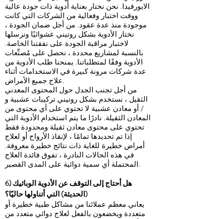
الايورفيدا. نحن نختار بعناية أدوية ذات جودة عالية
ووقت اختبار وفعالية من الشركات التي كانت
موجودة منذ عدة عقود. من أجل ضمان الجودة ،
نختار الأدوية بشكل روتيني عشوائيًا ونرسلها
لاختبار مراقبة الجودة على نفقتنا الخاصة.
بالنسبة لمشاريع محددة ، نحصل على مُصنِّعات
الأدوية وفقًا لمتطلباتنا. يمنحنا طلب الأدوية من
عدة شركات مرونة كبيرة في الاستخدامات أثناء
علاج جميع الأمراض.
من أجل تجنب الجدل حول المحتوى المعدني
الثقيل ، نستخدم بشكل روتيني تركيبات عشبية و
/ أو معادن عشبية لا تحتوي على أي محتوى من
المعادن الثقيلة. نادرًا ما يتم استخدام الأدوية التي
تحتوي على محتوى معادن ثقيلة ومحدودة فقط
إذا تم تحديدها تمامًا ، لإنقاذ الأرواح أو لعلاج
أمراض خطيرة للغاية ذات نتائج خطيرة معروفة.
في هذه الحالات النادرة ، تفوق فائدة العلاج
المحتملة أي سمية دوائية على المدى القصير.
6) هل أحتاج إلى التوقف عن الأدوية الوباثيك
(الحديثة) التي أتناولها حاليًا؟
يعاني معظم عملائنا من مشاكل طبية خطيرة أو
متعددة ويخضعون بالفعل لعلاج دوائي متعدد من