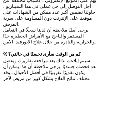
بهم على الموقع الإلكتروني ، لأسباب مختلفة. من
أجل التوصل إلى حل عملي في هذا السيناريو ،
حاولنا تضمين أكبر عدد ممكن من الشهادات على
موقعنا على الإنترنت دون المساومة على سرية
المريض.
يرجى أيضًا ملاحظة أن لدينا سجلًا في التعامل
المستمر والناجح مع الأمراض الخطيرة جدًا
والحرارية والنادرة من خلال علاج الأيورفيدا الآمن.
9) كم من الوقت سأرى تحسنًا في حالتي؟
سيتم إبلاغك بذلك بعد مراجعة تقاريرك ويفضل
بعد فحصك جسديًا. يرجى ملاحظة أن هذا يمكن أن
يكون تقديرًا تقريبيًا في أفضل الأحوال ، وقد
تختلف نتائج العلاج بشكل كبير من مريض لآخر.
10) يزعم عدد كبير من المواقع الإلكترونية التي
تقدم علاجات بديلة عبر الإنترنت علاج العديد من
الأمراض في غضون أيام أو أسابيع قليلة. لماذا لا
أرى مثل هذه الادعاءات على موقع الويب الخاص
بك؟
يمكن أن تكون معظم هذه الادعاءات مضللة أو
مبالغ فيها. قد لا تؤدي العديد من هذه العلاجات
عادةً إلى أي نتائج ، أو قد تسبب بعض الآثار