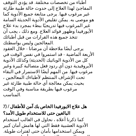
أطباء من تخصصات مختلفة. قد يؤدي التوقف
المفاجئ لهذا العلاج إلى حدوث حالة طبية طارئة
غير مرغوب فيها. يرجى متابعة جميع الأدوية كما
هو موصى به. يمكن تقليص الأدوية الحديثة السامة
غير المرغوب فيها تدريجيًا ببطء بمجرد بدء علاج
الأيورفيدا وظهور فوائد العلاج. ومع ذلك ، يجب أن
تتخذ جميع هذه القرارات من قبل أطبائك
المعالجين وليس بواسطتك.
يرجى أيضًا ملاحظة أن مرضانا - خلال العقود
الأربعة الماضية - قد استمروا في نفس الوقت في
كل من الأدوية الوباثيك (الحديثة) وكذلك الأدوية
الأيروفيدية دون أي ردود فعل متصالبة كبيرة وغير
مرغوب فيها. من المهم أيضًا الاستمرار في البقاء
تحت الإشراف المنتظم لأطباءك المعالجين ،
بحيث يمكن معالجة أي حالة طبية طارئة غير
مرغوب فيها بطريقة مناسبة وفي الوقت
المناسب.
7) هل علاج الايورفيدا الخاص بك آمن للأطفال /
البالغين حتى للاستخدام طويل الأمد؟
كما ذكرنا أعلاه ، نحاول في الغالب استخدام
الأدوية العشبية فقط التي لها هامش أمان كبير
ويمكن استخدامها بأمان حتى لفترات طويلة.