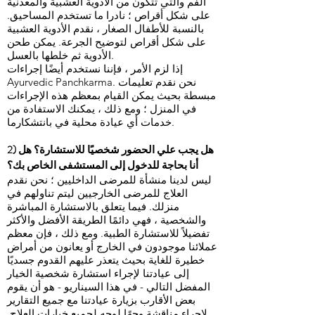
الفم والتي تتكون من الأدوية العشبية والمعدنية
على شكل أقراص ؛ نادرا ما تستخدم المساحيق.
بالنسبة للأطفال الصغار ، نقدم الأدوية العشبية
على شكل أقراص لتوضيح الجرعة. يمكن طحن
الأدوية ثم خلطها بالعسل.
إذا لزم الأمر ، فإننا نستخدم أيضًا إجراءات
Ayurvedic Panchkarma. نحن نقدم تعليمات
مبسطة بحيث يمكن القيام بمعظم هذه الإجراءات
في المنزل ؛ ومع ذلك ، يمكنك الاستفادة من
خدمات أي عيادة محلية في بانتشكارما.
2) هل يجب علي الحضور شخصيًا للاستشارة؟ هل
أنا بحاجة للدخول إلى المستشفى الخاص بك؟
ليس لدينا منشأة للمرضى الداخليين ؛ نحن نقدم
العلاج للمرضى الخارجيين ليتم تناولهم في
منزلك. فيما يتعلق بالاستشارة المباشرة
والشخصية ، فهي دائمًا الطريقة الأفضل والأكثر
تفضيلاً للاستشارة الطبية. ومع ذلك ، فإن معظم
عملائنا موجودون في الخارج أو يعانون من أمراض
خطيرة للغاية بحيث يتعذر عليهم القدوم جسديًا
إلى عيادتنا لإجراء استشارة شخصية الخيار
المفضل التالي - في هذا السيناريو - هو أن يقوم
بعض الأقارب بزيارة عيادتنا مع جميع التقارير
لإجراء مناقشة وجهًا لوجه لجميع خيارات العلاج.