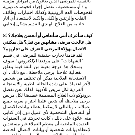
بالنسبة للمرضى الذين يعانون من أمراض مزمنة
و / أو مستعصية ، نفضل إجراء فحوصات دورية
لفحوصات الدم الروتينية وكذلك اختبارات وظائف
القلب والرئتين والكلى والكبد لاستبعاد أي آثار
جانبية من العلاج الهندي القديم بشكل إيجابي.
8) كيف سأعرف أنني سأتعافى أو أتحسن بعلاجك؟
هل عالجت مرضى مشابهين من قبل؟ هل يمكنني
الاتصال بهؤلاء المرضى للتعرف على تجاربهم؟
لقد قدمنا تجارب حقيقية للمرضى في قسم
"الشهادات" على موقعنا الإلكتروني ؛ سوف
يمنحك هذا درجة معينة من الثقة فيما يتعلق
بفعالية علاجنا. يرجى ملاحظة ، مع ذلك ، أن
الاستجابة العلاجية يمكن أن تختلف من شخص
لآخر اعتمادًا على شدة الحالة الطبية والاستجابة
الفردية لكل مريض للأدوية. لذلك نحن نفضل
بروتوكولات العلاج المصممة خصيصًا لكل مريض.
يرجى ملاحظة أنه يتعين علينا احترام سرية جميع
عملائنا ، وبالتالي لا يمكننا إعطاء بيانات الاتصال
أو التفاصيل الشخصية لأي عميل دون إذن كتابي
منه. علاوة على ذلك ، كانت تجربتنا في السنوات
العديدة الماضية أن معظم العملاء غير مستعدين
لإعطاء بيانات شخصية أو بيانات الاتصال الخاصة