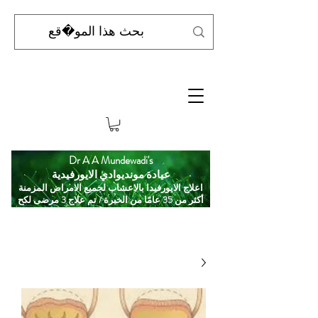
Dr A A Mundewadi's
عيادة مونديوادي الايورفيدية
اعلاج الايورفيدا بالاعشاب لجميع الامراض المزمنة
أكثر من 35 عامًا من الخبرة / تم علاج 3 مرضى لكح