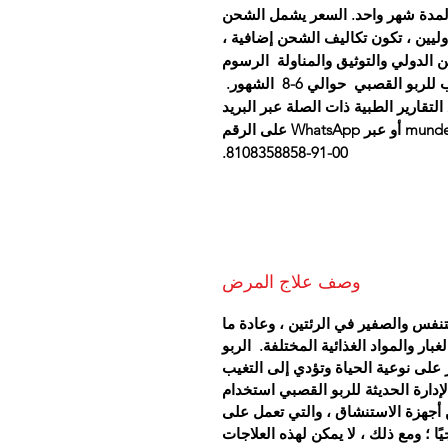
اج لمدة شهر واحد. السعر يشمل الشحن
لدوليين ، تكون تكاليف الشحن إضافية ،
 الدولي والتوثيق والمناولة الرسوم
 القصبي حوالي 6-8 الشهور.
تقارير الطبية ذات الصلة عبر البريد
الإلكتروني على mundewadiayurvedicclinic@yahoo.com أو عبر WhatsApp على الرقم
00-91-8108358858.
وصف علاج المرض
تنفس والصفير في الرئتين ، وعادة ما
ار والمواد الغذائية المختلفة.
الربو
على نوعية الحياة وتؤدي إلى التغيب
إدارة الحديثة للربو القصبي استخدام
ن أجهزة الاستنشاق ، والتي تعمل على
ًا ؛ ومع ذلك ، لا يمكن لهذه العلاجات