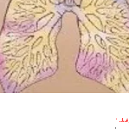
وقعك
*