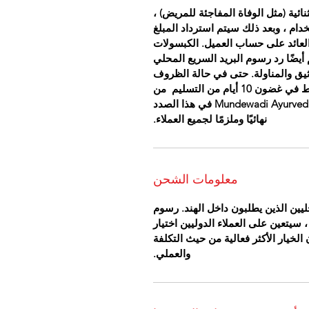
ئية (مثل الوفاة المفاجئة للمريض) ،
خدام ، وبعد ذلك سيتم استرداد المبلغ
سيكون العائد على حساب العميل. الكبسولات
أيضًا رد رسوم البريد السريع المحلي
يق والمناولة. حتى في حالة الظروف
الاستثنائية ، سيتم النظر في استرداد الأموال فقط في غضون 10 أيام من التسليم من
الأدوية. سيكون القرار الذي يتخذه طاقم عيادة Mundewadi Ayurvedic في هذا الصدد
نهائيًا وملزمًا لجميع العملاء.
معلومات الشحن
يين الذين يطلبون داخل الهند. رسوم
 سيتعين على العملاء الدوليين اختيار
خيار الأكثر فعالية من حيث التكلفة
والعملي.