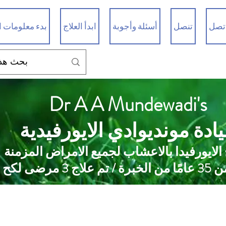
تصل
تنصل
أسئلة وأجوبة
ابدأ العلاج
بدء معلومات ا
Dr A A Mundewadi's
ادة مونديوادي الايورفيدية
 الايورفيدا بالاعشاب لجميع الامراض المزمنة
 علاج 3 مرضى لكح