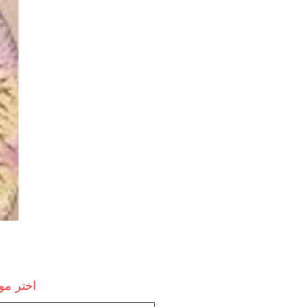
اختر م