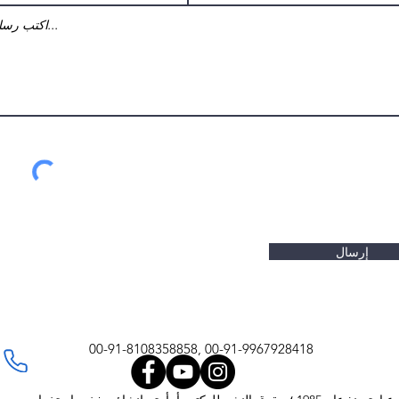
إرسال
00-91-8108358858, 00-91-9967928418