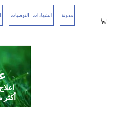
مدونة
الشهادات - التوصيات
ا
عي
اعلاج
أكثر من 35 عامًا من الخبرة / تم