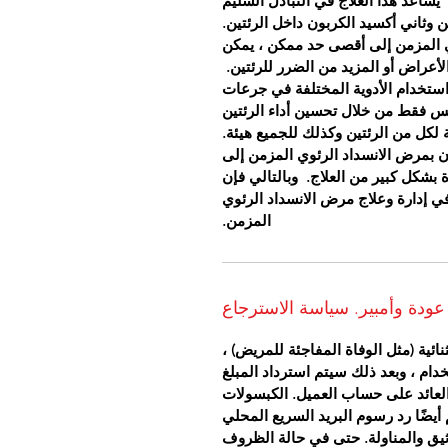
يساعد هذا العلاج في التبادل السليم
 وثاني أكسيد الكربون داخل الرئتين.
وي المزمن إلى أقصى حد ممكن ، يمكن
لأعراض أو المزيد من الضرر للرئتين.
 باسم علاج Rasayan ويتضمن استخدام الأدوية المختلفة في جرعات
يس فقط من خلال تحسين أداء الرئتين
 لكل من الرئتين وكذلك للجميع هيئة.
ون بمرض الانسداد الرئوي المزمن إلى
 بشكل كبير من العلاج.
وبالتالي فإن
 في إدارة وعلاج مرض الانسداد الرئوي
المزمن.
عودة وأمبير. سياسة الاسترجاع
ئية (مثل الوفاة المفاجئة للمريض) ،
خدام ، وبعد ذلك سيتم استرداد المبلغ
سيكون العائد على حساب العميل. الكبسولات
أيضًا رد رسوم البريد السريع المحلي
يق والمناولة. حتى في حالة الظروف