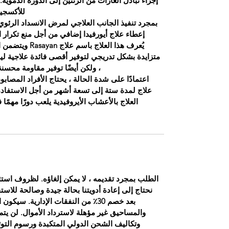
إجراء تبادل الغازات من الرئتين إلى الدورة الدموية.
للأكسجين
بمجرد تنفيذ الجانب العلاجي لمرض الانسداد الرئ
إعطاء علاج أيورفيدا إضافي من أجل منع تكرار ا
يُعرف هذا العلاج
متزايدة بشكل تدريجي لتوفير أقصى فائدة علاجية ل
، ولكن أيضًا توفير مقاومة محسنة
اعتمادًا على شدة الحالة ، يحتاج الأفراد المصاب
علاج لمدة ستة إلى تسعة أشهر من أجل الاستفادة
العلاج بالأعشاب الأيروفيدية يلعب دورًا مهمًا
الطلب بمجرد تقديمه ، لا يمكن إلغاؤه. لظروف استثنا
نحتاج إلى إعادة أدويتنا بحالة جيدة وصالحة للاست
بعد خصم 30٪ من النفقات الإدارية. 
والمساحيق غير مؤهلة لاسترداد الأموال. لن يتم 
وتكاليف الشحن الدولي المتكبدة ورسوم التوث