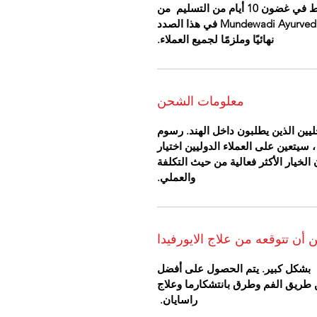
الاستثنائية ، سيتم النظر في استرداد الأموال فقط في غضون 10 أيام من التسليم من
الأدوية. سيكون القرار الذي يتخذه طاقم عيادة Mundewadi Ayurvedic في هذا الصدد
نهائيًا وملزمًا لجميع العملاء.
معلومات الشحن
يين الذين يطلبون داخل الهند. رسوم
 سيتعين على العملاء الدوليين اختيار
خيار الأكثر فعالية من حيث التكلفة
والعملي.
 أن تتوقعه من علاج الايورفيدا
ى بشكل كبير. يتم الحصول على أفضل
عن طريق الفم وطرق بانتشكارما وعلاج
راسايان.