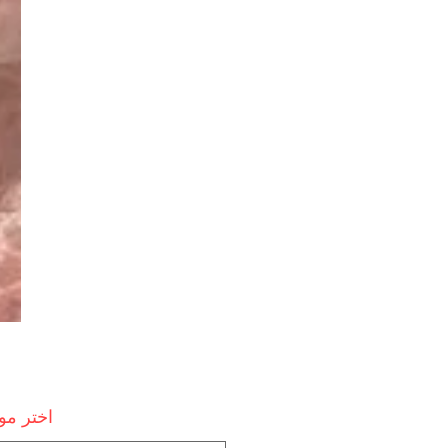
اختر م