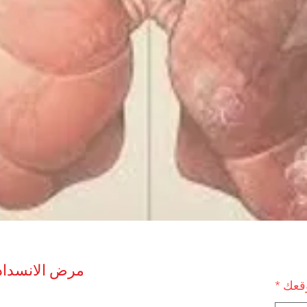
مرض الانسداد ال
وقعك
*