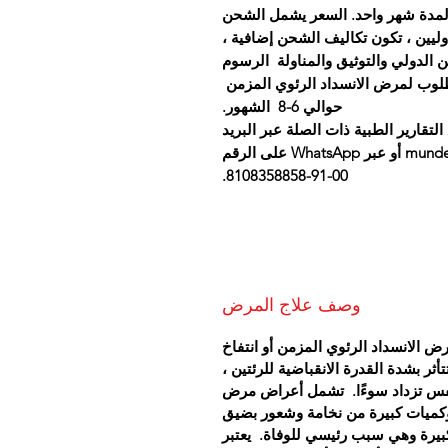
اج لمدة شهر واحد. السعر يشمل الشحن
لدوليين ، تكون تكاليف الشحن إضافية ،
 الدولي والتوثيق والمناولة الرسوم
مطلوب لمرض الانسداد الرئوي المزمن
حوالي 6-8 الشهور.
تقارير الطبية ذات الصلة عبر البريد
الإلكتروني على mundewadiayurvedicclinic@yahoo.com أو عبر WhatsApp على الرقم
00-91-8108358858.
وصف علاج المرض
ض الانسداد الرئوي المزمن أو انتفاخ
أثر بشدة القدرة الانقباضية للرئتين ،
س تزداد سوءًا.
تشمل أعراض مرض
 وكميات كبيرة من نخامة وشعور بضيق
كبيرة وهي سبب رئيسي للوفاة.
يعتبر