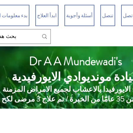
تصل
تنصل
أسئلة وأجوبة
ابدأ العلاج
بدء معلومات ا
Dr A A Mundewadi's
ادة مونديوادي الايورفيدية
 الايورفيدا بالاعشاب لجميع الامراض المزمنة
 علاج 3 مرضى لكح