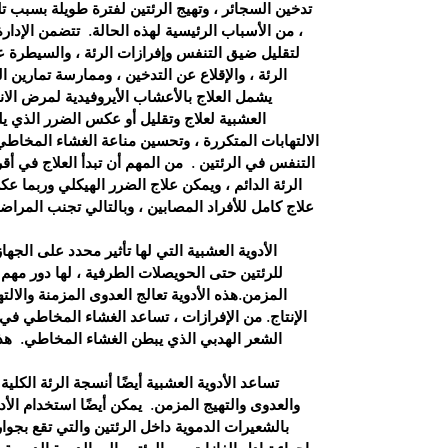
تدخين السجائر ، وتهيج الرئتين لفترة طويلة بسبب تلوث 
، من الأسباب الرئيسية لهذه الحالة.
تتضمن الإدارة
لتقليل ضيق التنفس وإفرازات الرئة ، والسيطرة 
الرئة ، والإقلاع عن التدخين ، وممارسة تمارين التنفس مثل anayam
يشمل العلاج بالأعشاب الأيروفيدية لمرض الان
العشبية لعلاج وتقليل أو عكس الضرر الذي يلح
الالتهابات المتكررة ، وتحسين مناعة الغشاء المخاط
التنفس في الرئتين .
من المهم أن تبدأ العلاج في
الرئة الدائم ، ويمكن علاج الضرر الهيكلي وربما عك
علاج كامل للأفراد المصابين ، وبالتالي تجنب المراض
الأدوية العشبية التي لها تأثير محدد على الج
للرئتين حتى الحويصلات الطرفية ، لها دور مهم 
المزمن.هذه الأدوية تعالج العدوى المزمنة والالت
الإنتاج. من الإفرازات ، تساعد الغشاء المخاطي في
الشعر الهدبي الذي يبطن الغشاء المخاطي.
هذ
تساعد الأدوية العشبية أيضًا أنسجة الرئة الكل
والعدوى والتهيج المزمن.
يمكن أيضًا استخدام الأ
بالشعيرات الدموية داخل الرئتين والتي تقع بجوا