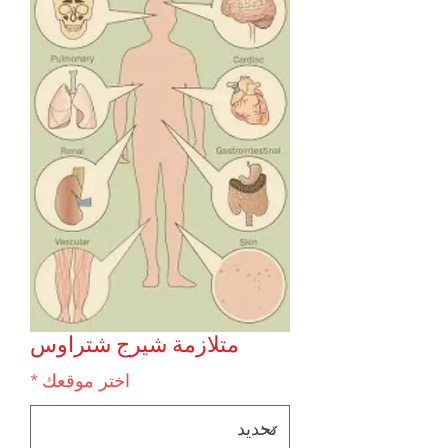
متلازمة شيرج شتراوس
اختر موقعك
*