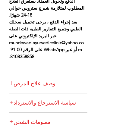
الدفع وتحويل العملة. يستغرق العلاج
المطلوب لمتلازمة شيرج ستروس حوالي
18-24 شهرًا.
بعد إجراء الدفع ، يرجى تحميل سجلك
الطبي وجميع التقارير الطبية ذات الصلة
عبر البريد الإلكتروني على
mundewadiayurvedicclinic@yahoo.co
m أو عبر WhatsApp على الرقم 00-91-
8108358858.
وصف علاج المرض
تُعرف متلازمة شيرج شتراوس أيضًا باسم
سياسة الاسترجاع والاسترداد
التهاب الأوعية التحسسي والورم الحبيبي
التحسسي. يمكن أن يحدث هذا المرض كرد
الطلب بمجرد تقديمه ، لا يمكن إلغاؤه.
فعل لبعض الأدوية أو بسبب خلل في الجهاز
معلومات الشحن
لظروف استثنائية (مثل الوفاة المفاجئة
المناعي ويسبب أعراض مثل الربو والتهاب
للمريض) ، نحتاج إلى إعادة أدويتنا بحالة
الأنف التحسسي والتهاب الجيوب الأنفية
تتضمن حزمة العلاج تكاليف الشحن للعملاء