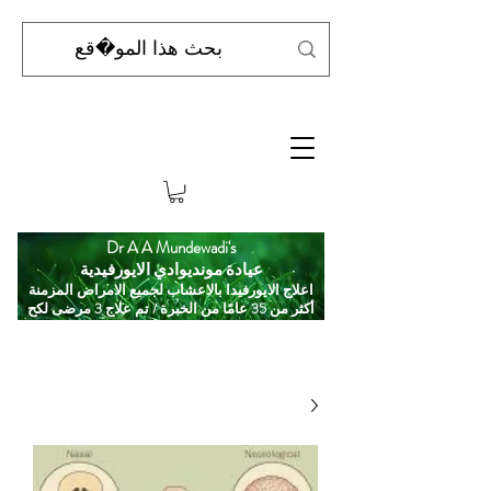
Dr A A Mundewadi's
عيادة مونديوادي الايورفيدية
اعلاج الايورفيدا بالاعشاب لجميع الامراض المزمنة
أكثر من 35 عامًا من الخبرة / تم علاج 3 مرضى لكح