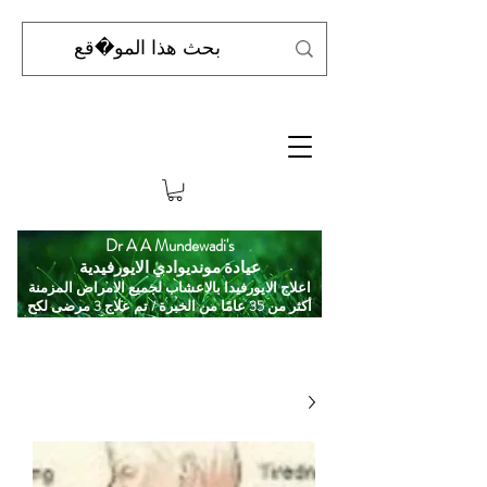
Dr A A Mundewadi's
عيادة مونديوادي الايورفيدية
اعلاج الايورفيدا بالاعشاب لجميع الامراض المزمنة
أكثر من 35 عامًا من الخبرة / تم علاج 3 مرضى لكح