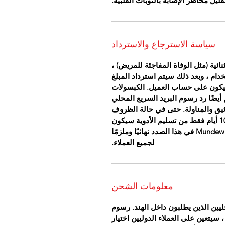
قليل مخاطر الإصابة بالنوبات القلبية.
سياسة الاسترجاع والاسترداد
ئية (مثل الوفاة المفاجئة للمريض) ،
خدام ، وبعد ذلك سيتم استرداد المبلغ
العائد سيكون على حساب العميل. الكبسولات
أيضًا رد رسوم البريد السريع المحلي
يق والمناولة. حتى في حالة الظروف
الاستثنائية ، سيتم النظر في استرداد الأموال خلال 10 أيام فقط من تسليم الأدوية سيكون
القرار الذي يتخذه موظفو Mundewadi Ayurvedic Clinic في هذا الصدد نهائيًا وملزمًا
لجميع العملاء.
معلومات الشحن
يين الذين يطلبون داخل الهند. رسوم
 سيتعين على العملاء الدوليين اختيار