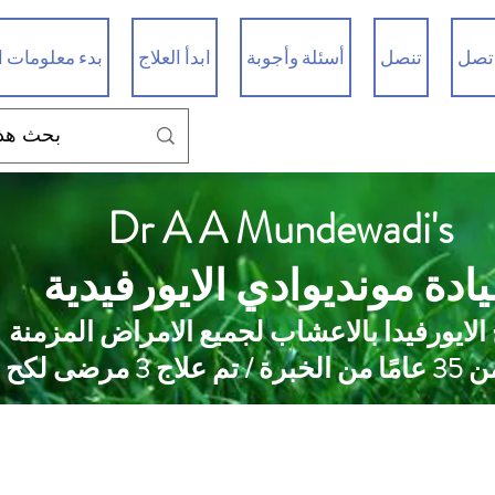
تصل
تنصل
أسئلة وأجوبة
ابدأ العلاج
بدء معلومات ا
Dr A A Mundewadi's
ادة مونديوادي الايورفيدية
 الايورفيدا بالاعشاب لجميع الامراض المزمنة
 علاج 3 مرضى لكح