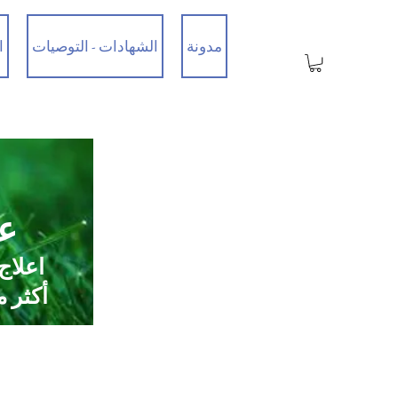
مدونة
الشهادات - التوصيات
ا
عي
اعلاج
أكثر من 35 عامًا من الخبرة / تم