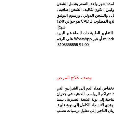
اج لمدة شهر واحد. السعر يشمل الشحن
لدوليين ، تكون تكاليف الشحن إضافية ،
ل ، والشحن الدولي ، ورسوم التوثيق
والمعالجة ، ورسوم بوابة الدفع وتحويل العملة. العلاج المطلوب لـ CAD هو حوالي 8-12
شهرًا.
تقارير الطبية ذات الصلة عبر البريد
الإلكتروني على mundewadiayurvedicclinic@yahoo.com أو عبر WhatsApp على الرقم
00-91-8108358858.
وصف علاج المرض
خفاض إمداد الدم إلى الشرايين التي
ث تتراكم الرواسب الدهنية في جدران
اجية إلى نوبة الذبحة الصدرية ، بينما
يؤدي الانسداد الكامل إلى نوبة قلبية.
يان التاجي إلى تقليل ترسبات تصلب