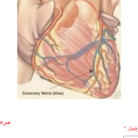
مرض ا
وقعك
*