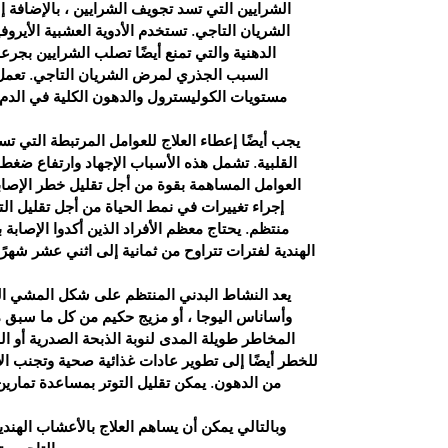
الشرايين التي تسد تجويف الشرايين ، بالإضافة
الشريان التاجي. تستخدم الأدوية العشبية الأيروفي
الدهنية والتي تمنع أيضًا تصلب الشرايين بجر
السبب الجذري لمرض الشريان التاجي. تعمل هذ
مستويات الكوليسترول والدهون الكلية في الدم
يجب أيضًا إعطاء العلاج للعوامل المرتبطة التي تسا
القلبية. تشمل هذه الأسباب الإجهاد وارتفاع ضغ
العوامل المساهمة بقوة من أجل تقليل خطر الإصابة
إجراء تغييرات في نمط الحياة من أجل تقليل الت
منتظم. يحتاج معظم الأفراد الذين أكدوا الإصابة
الهندية لفترات تتراوح من ثمانية إلى اثني عشر شهرً
يعد النشاط البدني المنتظم على شكل المشي السر
وأساناس اليوجا ، أو مزيج حكيم من كل ما سبق م
المخاطر طويلة المدى لنوبة الذبحة الصدرية أو الن
للخطر أيضًا إلى تطوير عادات غذائية صحية وتجنب ا
من الدهون. يمكن تقليل التوتر بمساعدة تمارين 
وبالتالي يمكن أن يساهم العلاج بالأعشاب الهن