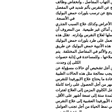
التهاب المفاصل ، وانخفاض وظائف
اتج عن النقرس بألم شديد في المفصل
ا ينتج عن ترسب بلورات حمض البوليك
في الأنسجة.
ج الأعراض وكذلك علاج السبب الجذري
أماكن غير طبيعية.
من المعروف أن
لها لعلاج النقرس وإدارته.
تقلل هذه
 تعمل على طرد بلورات حمض البوليك
 هذه الأدوية حمض البوليك عن طريق
ورم والألم في المفاصل المختلفة.
يتم
صلاحها ، وللمساعدة في إذابة حصوات
الكلى إن وجدت.
من أجل تشخيص أي حالات مسؤولة عن
يجب معالجة مثل هذه الحالات الطبية
ادة ما يحتاج علاج الايورفيدا للنقرس
شهر من أجل الحصول على راحة كاملة
ل الكلوي المزمن إلى العلاج لفترات
 لمدة ستة إلى تسعة أشهر على الأقل.
الأيورفيدا العشبية إلى علاج النقرس
ي نمط الحياة من أجل تجنب العوامل
المؤهبة للنقرس.