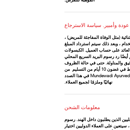
عودة وأمبير. سياسة الاسترجاع
ئية (مثل الوفاة المفاجئة للمريض) ،
خدام ، وبعد ذلك سيتم استرداد المبلغ
سيكون العائد على حساب العميل. الكبسولات
أيضًا رد رسوم البريد السريع المحلي
يق والمناولة. حتى في حالة الظروف
الاستثنائية ، سيتم النظر في استرداد الأموال فقط في غضون 10 أيام من التسليم من
الأدوية. سيكون القرار الذي يتخذه طاقم عيادة Mundewadi Ayurvedic في هذا الصدد
نهائيًا وملزمًا لجميع العملاء.
معلومات الشحن
يين الذين يطلبون داخل الهند. رسوم
 سيتعين على العملاء الدوليين اختيار