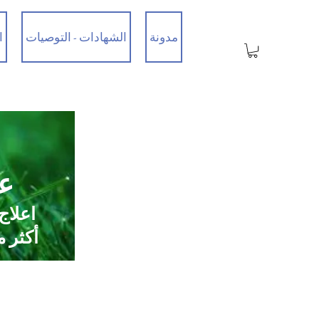
مدونة
الشهادات - التوصيات
ا
عي
اعلاج
أكثر من 35 عامًا من الخبرة / تم