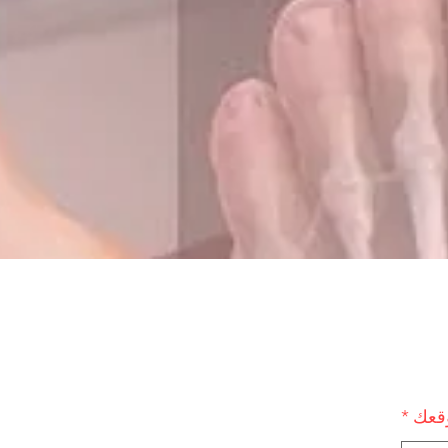
وقعك
*