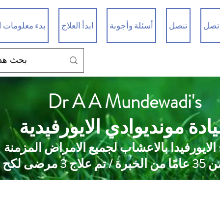
تصل
تنصل
أسئلة وأجوبة
ابدأ العلاج
بدء معلومات ا
Dr A A Mundewadi's
ادة مونديوادي الايورفيدية
 الايورفيدا بالاعشاب لجميع الامراض المزمنة
 علاج 3 مرضى لكح