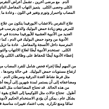
الدم.
مع مرضى آخرين ، تشمل أعراض النقرس 
الكلى وحصى الكلى.
يتميز التهاب المفاصل الن
المصاب واحمرار وتورم وتغير في اللون ، وعادة م
علاج النقرس بالاعشاب الايورفيدا يتكون من علا
للمرض وهو زيادة حمض البوليك والذي يترسب في 
العديد من الأدوية العشبية للأيورفيدا محددة في عم
الأدوية من وجود حمض البوليك في الدم ، كما
المترسبة داخل الأنسجة والمفاصل.
عادة ما تزيل
الكلى.
تستخدم الأدوية أيضًا لعلاج الالتهاب والت
إعطاء الأدوية أيضًا للحفاظ على وظائف الكلى وإ
من المهم أيضًا إجراء فحص شامل للفرد المصاب 
ارتفاع مستويات حمض البوليك.
في حالة وجودها ، 
مثل فرط نشاط الغدة الدرقية وسرطان الدم.
ع
ومضاعفاته إلى أن يستمر لمدة شهرين إلى أربعة أ
من هذه الحالة.
قد تحتاج المضاعفات مثل الفش
أطول.
تحتاج حالات مثل اللوكيميا إلى العلاج بقوة
بشكل عام ، يمكن أن يؤدي الاستخدام الحكيم لأدوية 
تمامًا ومنع تكراره.
يجب اعتماد تغييرات مناسبة ف