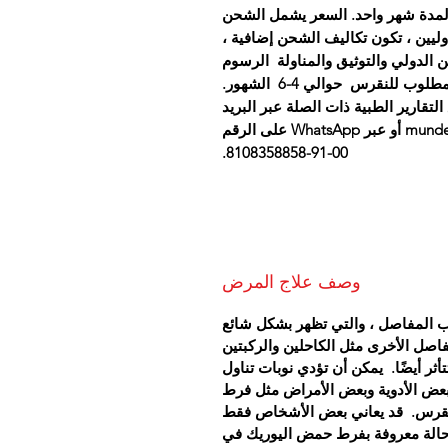
اج لمدة شهر واحد. السعر يشمل الشحن
لدوليين ، تكون تكاليف الشحن إضافية ،
 الدولي والتوثيق والمناولة الرسوم
 للنقرس حوالي 4-6 الشهور.
تقارير الطبية ذات الصلة عبر البريد
الإلكتروني على mundewadiayurvedicclinic@yahoo.com أو عبر WhatsApp على الرقم
00-91-8108358858.
وصف علاج المرض
هاب المفاصل ، والتي تظهر بشكل شائع
فاصل الأخرى مثل الكاحلين والركبتين
ر أيضًا.
يمكن أن تؤدي نوبات تناول
بعض الأدوية وبعض الأمراض مثل فرط
نقرس.
قد يعاني بعض الأشخاص فقط
حالة معروفة بفرط حمض اليوريك في