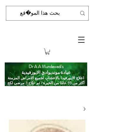
Dr A A Mundewadi's
عيادة مونديوادي الايورفيدية
اعلاج الايورفيدا بالاعشاب لجميع الامراض المزمنة
أكثر من 35 عامًا من الخبرة / تم علاج 3 مرضى لكح