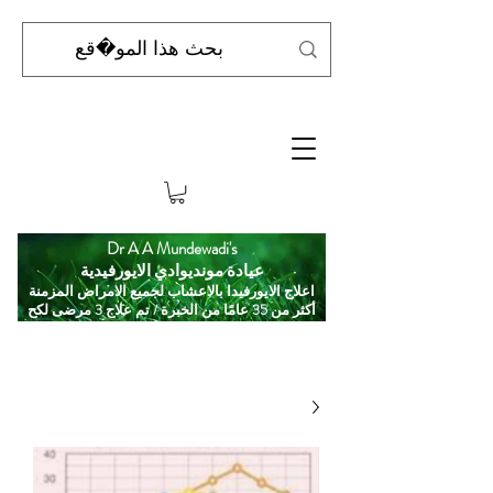
Dr A A Mundewadi's
عيادة مونديوادي الايورفيدية
اعلاج الايورفيدا بالاعشاب لجميع الامراض المزمنة
أكثر من 35 عامًا من الخبرة / تم علاج 3 مرضى لكح