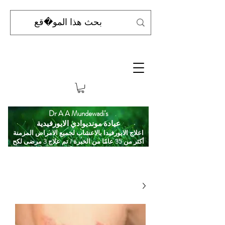
Dr A A Mundewadi's
عيادة مونديوادي الايورفيدية
اعلاج الايورفيدا بالاعشاب لجميع الامراض المزمنة
أكثر من 35 عامًا من الخبرة / تم علاج 3 مرضى لكح