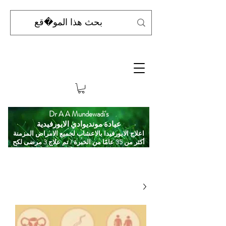
Dr A A Mundewadi's
عيادة مونديوادي الايورفيدية
اعلاج الايورفيدا بالاعشاب لجميع الامراض المزمنة
أكثر من 35 عامًا من الخبرة / تم علاج 3 مرضى لكح