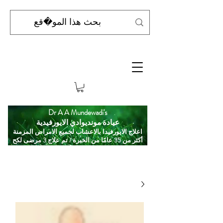
Dr A A Mundewadi's
عيادة مونديوادي الايورفيدية
اعلاج الايورفيدا بالاعشاب لجميع الامراض المزمنة
أكثر من 35 عامًا من الخبرة / تم علاج 3 مرضى لكح