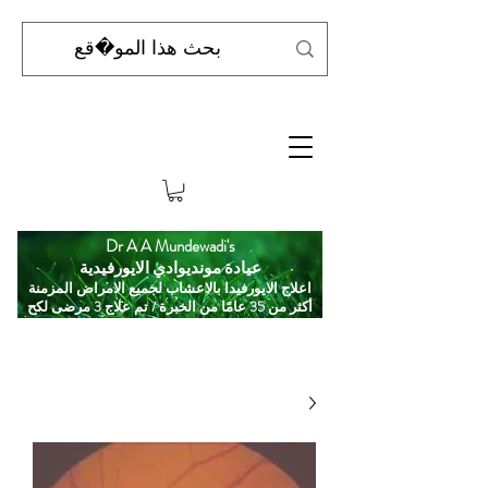
Dr A A Mundewadi's
عيادة مونديوادي الايورفيدية
اعلاج الايورفيدا بالاعشاب لجميع الامراض المزمنة
أكثر من 35 عامًا من الخبرة / تم علاج 3 مرضى لكح