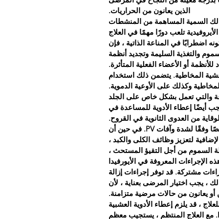
الذين يعانون من الحراريات.
ذلك السمية المساهمة من المنشطات
لأيروفيدية تلعب دورًا مهمًا في العلاج
نه اضطرابًا في المناعة الذاتية ، فإن
لسموم والتغذية السليمة وتجديد أنظمة
للأنظمة أو الأعضاء الفعلية المتأثرة.
غشية المخاطية. يتضمن ذلك استخدام
مخاطية وكذلك على الأوعية الدموية.
اعة والتي تعمل بشكل خاص على الجلد
جب أيضًا إعطاء الأدوية للمساعدة في
لوقاية من العدوى الثانوية في القروح.
يجب أن تكون إزالة السموم لكل مريض مصممة خصيصًا وفقًا لشدة وآفات PV. في حين أن
إضافية لتعزيز وظائف الكلى والكبد ،
الة السموم من أجل التقيؤ المستحث ،
 الإجراءات المعروفة في الأيورفيدا
ها أو كإجراءات مشتركة. قد توفر إجراءات إزالة
فرة سريعة لأعراض PV ؛ ومع ذلك ، يجب اختيار المرضى بعناية ، لأن
 أو يعانون من حالات مرضية متزامنة.
لاج ، قد يلزم إعطاء الأدوية العشبية
 لفترات تتراوح من حوالي 18-24 شهرًا. مع العلاج المنتظم ، يستجيب معظم