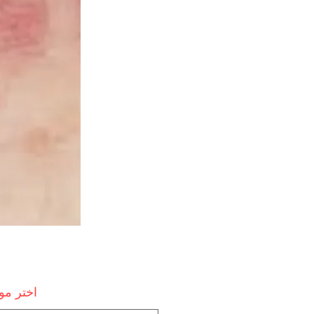
اختر م