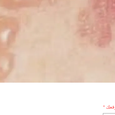
وقعك
*