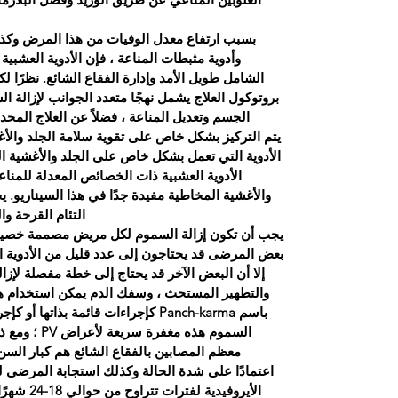
بسبب ارتفاع معدل الوفيات من هذا المرض وك
وأدوية مثبطات المناعة ، فإن الأدوية العشبية ا
الشامل طويل الأمد وإدارة الفقاع الشائع. نظرًا لكو
بروتوكول العلاج يشمل نهجًا متعدد الجوانب لإزالة ا
الجسم وتعديل المناعة ، فضلاً عن العلاج المحدد 
يتم التركيز بشكل خاص على تقوية سلامة الجلد والأ
الأدوية التي تعمل بشكل خاص على الجلد والأغشية ال
الأدوية العشبية ذات الخصائص المعدلة للمن
والأغشية المخاطية مفيدة جدًا في هذا السيناريو. ي
التئام القرحة وا
بعض المرضى قد يحتاجون إلى عدد قليل من الأدوية ال
إلا أن البعض الآخر قد يحتاج إلى خطة مفصلة لإز
والتطهير المستحث ، وسفك الدم يمكن استخدام هذه
باسم Panch-karma كإجراءات قائمة بذات
السموم هذه مغ
معظم المصابين بالفقاع الشائع هم كبار السن
اعتمادًا على شدة الحالة وكذلك استجابة المرضى للع
الأيروفيدية