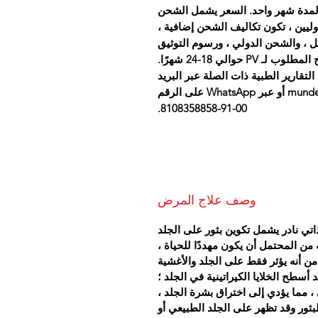
اج لمدة شهر واحد. السعر يشمل الشحن
لدوليين ، تكون تكاليف الشحن إضافية ،
ل ، والشحن الدولي ، ورسوم التوثيق
والي 18-24 شهرًا.
تقارير الطبية ذات الصلة عبر البريد
الإلكتروني على mundewadiayurvedicclinic@yahoo.com أو عبر WhatsApp على الرقم
00-91-8108358858.
وصف علاج المرض
هو مرض مناعي ذاتي نادر يشمل تكوين بثور على الجلد
ه من المحتمل أن يكون مهددًا للحياة ،
مرتفع 5-15٪ ، على الرغم من أنه يؤثر فقط على الجلد والأغشية
أسطح الخلايا الكيراتينية في الجلد ؛
، مما يؤدي إلى اختراق بشرة الجلد ،
بثور وقد تظهر على الجلد الطبيعي أو