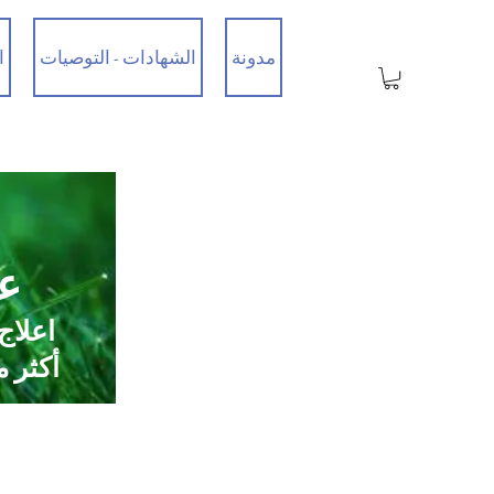
مدونة
الشهادات - التوصيات
ا
عي
اعلاج
أكثر من 35 عامًا من الخبرة / تم