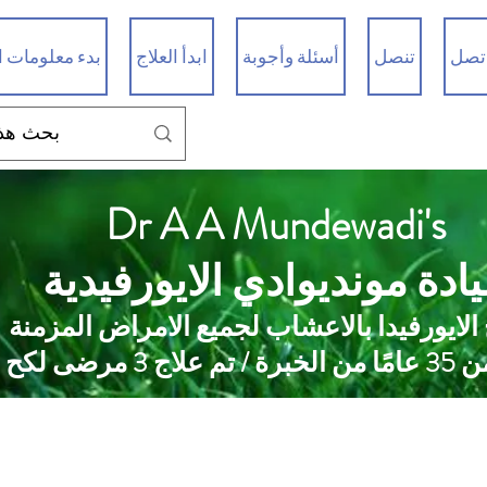
تصل
تنصل
أسئلة وأجوبة
ابدأ العلاج
بدء معلومات ا
Dr A A Mundewadi's
ادة مونديوادي الايورفيدية
 الايورفيدا بالاعشاب لجميع الامراض المزمنة
 علاج 3 مرضى لكح