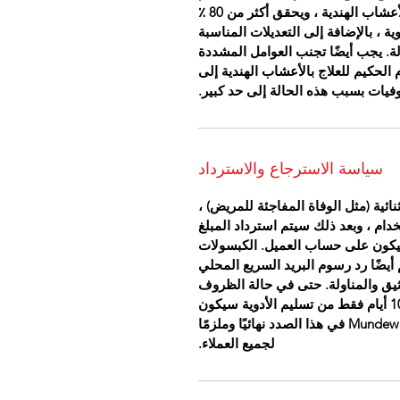
المرضى المصابين بالـ PV بشكل جيد للعلاج بالأعشاب الهندية ، ويحقق أكثر من 80 ٪
ة ، بالإضافة إلى التعديلات المناسبة
لة. يجب أيضًا تجنب العوامل المشددة
 الحكيم للعلاج بالأعشاب الهندية إلى
سياسة الاسترجاع والاسترداد
ئية (مثل الوفاة المفاجئة للمريض) ،
خدام ، وبعد ذلك سيتم استرداد المبلغ
العائد سيكون على حساب العميل. الكبسولات
أيضًا رد رسوم البريد السريع المحلي
يق والمناولة. حتى في حالة الظروف
الاستثنائية ، سيتم النظر في استرداد الأموال خلال 10 أيام فقط من تسليم الأدوية سيكون
القرار الذي يتخذه موظفو Mundewadi Ayurvedic Clinic في هذا الصدد نهائيًا وملزمًا
لجميع العملاء.