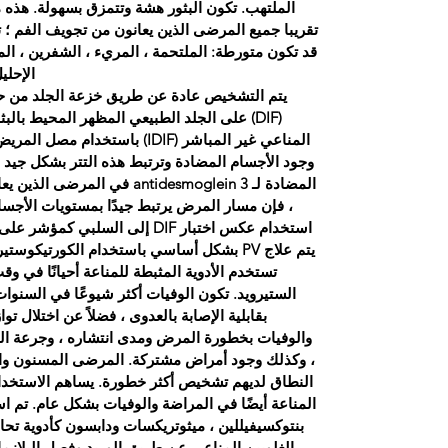
الملتهب. تكون البثور هشة وتتمزق بسهولة. هذه م
تقريبا جميع المرضى الذين يعانون من تجويف الفم ؛ 
قد تكون متورطة: الملتحمة ، المريء ، الشفرين ، الم
الإحلي
يتم التشخيص عادة عن طريق خزعة الجلد من حاف
(DIF) على الجلد الطبيعي المظهر المحيط بالبث
وجود الأجسام المضادة وترتبط هذه التتر بشكل جيد 
المضادة لـ antidesmoglein 3 ف
استخدام عكس اختبار DIF إلى السلبي كمؤشر على مغفرة وللمراقبة أثناء تناقص الأدوية.
يتم علاج PV بشكل أساسي باستخدام الكورتيكوس
تستخدم الأدوية المثبطة للمناعة أحيانًا في 
الستيرويد. تكون الوفيات أكثر شيوعًا في السنو
بقابلية الإصابة بالعدوى ، فضلاً عن اختلال ت
والوفيات بخطورة المرض ومدى انتشاره ، وجرعة ال
، وكذلك وجود أمراض مشتركة. المرضى المسنون وا
النطاق لديهم تشخيص أكثر خطورة. يساهم الاستخدا
المناعة أيضًا في المراضة والوفيات بشكل عام. تم ا
بنتوكسيفيللين ، ميثوتريكسات ودابسون كأدوية تحا
الغلوبين المناعي عن طريق الوريد وفصل البلازم