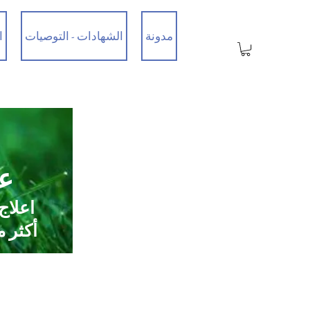
مدونة
الشهادات - التوصيات
ا
عي
اعلاج
أكثر من 35 عامًا من الخبرة / تم