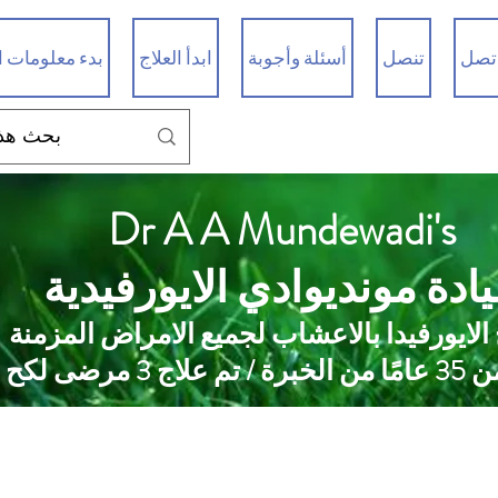
تصل
تنصل
أسئلة وأجوبة
ابدأ العلاج
بدء معلومات ا
Dr A A Mundewadi's
ادة مونديوادي الايورفيدية
 الايورفيدا بالاعشاب لجميع الامراض المزمنة
 علاج 3 مرضى لكح