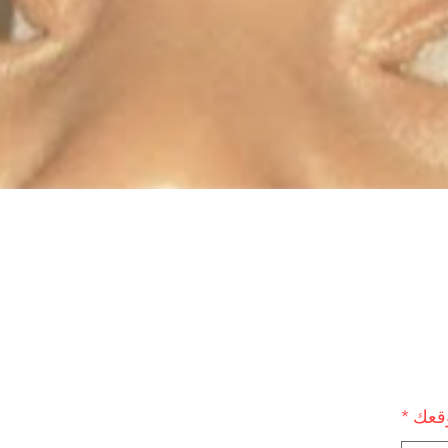
وقعك
*