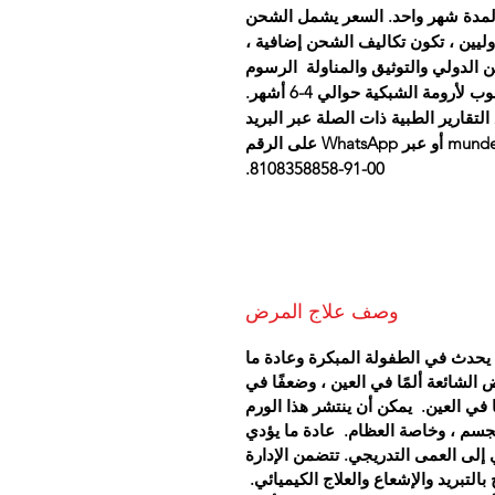
اج لمدة شهر واحد. السعر يشمل الشحن
لدوليين ، تكون تكاليف الشحن إضافية ،
 الدولي والتوثيق والمناولة الرسوم
رومة الشبكية حوالي 4-6 أشهر.
تقارير الطبية ذات الصلة عبر البريد
الإلكتروني على mundewadiayurvedicclinic@yahoo.com أو عبر WhatsApp على الرقم
00-91-8108358858.
وصف علاج المرض
يحدث في الطفولة المبكرة وعادة ما
الشائعة ألمًا في العين ، وضعفًا في
ا في العين.
يمكن أن ينتشر هذا الورم
جسم ، وخاصة العظام.
عادة ما يؤدي
إلى العمى التدريجي. تتضمن الإدارة
بالتبريد والإشعاع والعلاج الكيميائي.