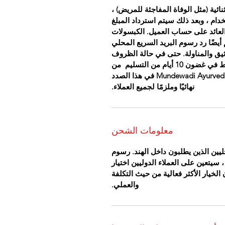
ئية (مثل الوفاة المفاجئة للمريض) ،
خدام ، وبعد ذلك سيتم استرداد المبلغ
سيكون العائد على حساب العميل. الكبسولات
أيضًا رد رسوم البريد السريع المحلي
يق والمناولة. حتى في حالة الظروف
الاستثنائية ، سيتم النظر في استرداد الأموال فقط في غضون 10 أيام من التسليم من
الأدوية. سيكون القرار الذي يتخذه طاقم عيادة Mundewadi Ayurvedic في هذا الصدد
نهائيًا وملزمًا لجميع العملاء.
معلومات الشحن
يين الذين يطلبون داخل الهند. رسوم
 سيتعين على العملاء الدوليين اختيار
خيار الأكثر فعالية من حيث التكلفة
والعملي.