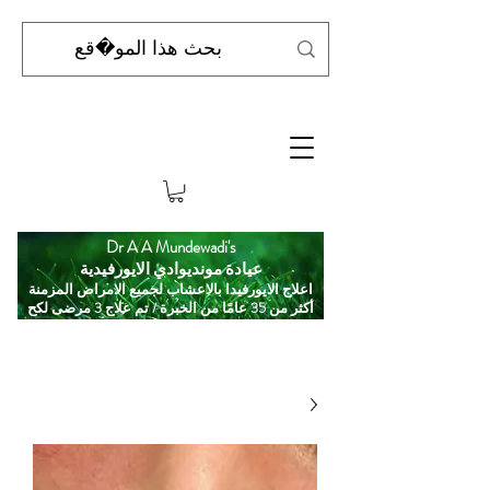
Dr A A Mundewadi's
عيادة مونديوادي الايورفيدية
اعلاج الايورفيدا بالاعشاب لجميع الامراض المزمنة
أكثر من 35 عامًا من الخبرة / تم علاج 3 مرضى لكح