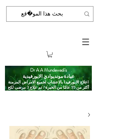
Dr A A Mundewadi's
عيادة مونديوادي الايورفيدية
اعلاج الايورفيدا بالاعشاب لجميع الامراض المزمنة
أكثر من 35 عامًا من الخبرة / تم علاج 3 مرضى لكح