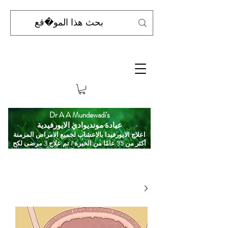
Dr A A Mundewadi's
عيادة مونديوادي الايورفيدية
اعلاج الايورفيدا بالاعشاب لجميع الامراض المزمنة
أكثر من 35 عامًا من الخبرة / تم علاج 3 مرضى لكح