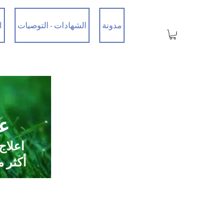
مدونة
الشهادات - التوصيات
ا
عي
اعلاج
أكثر من 35 عامًا من الخبرة / تم