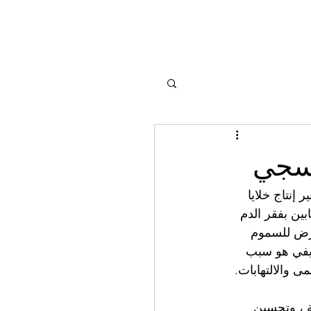
تنسجي
إنتاج خلايا 
قرب من 80 ٪ من الأفراد المصابين بفقر الدم 
عرض للسموم 
وظيفي هو سبب 
ى والالتهابات.
ة ، وتحسين 