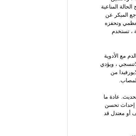
الحالة المناعية 
اجع المبكر عن 
العظمي وتحفزه 
ة ، تستخدم 
دم مع الأدوية 
اتنسجي ، ويؤدي 
ايورفيدا من 
لمصاب.
لحديث. عادة ما 
تتراوح بين 18 و 24 شهرًا ، من أجل إحداث تحسن 
 أو معتدل قد 