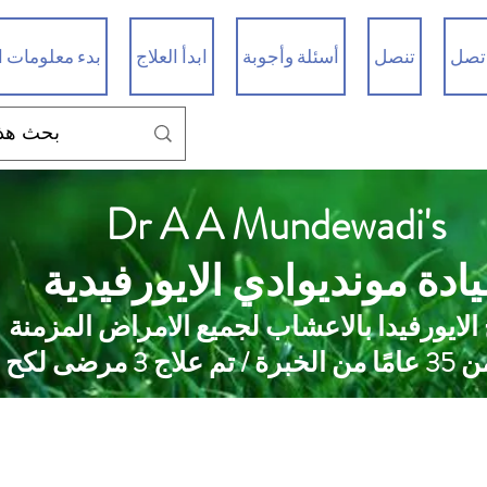
تصل
تنصل
أسئلة وأجوبة
ابدأ العلاج
بدء معلومات ا
Dr A A Mundewadi's
ادة مونديوادي الايورفيدية
 الايورفيدا بالاعشاب لجميع الامراض المزمنة
 علاج 3 مرضى لكح