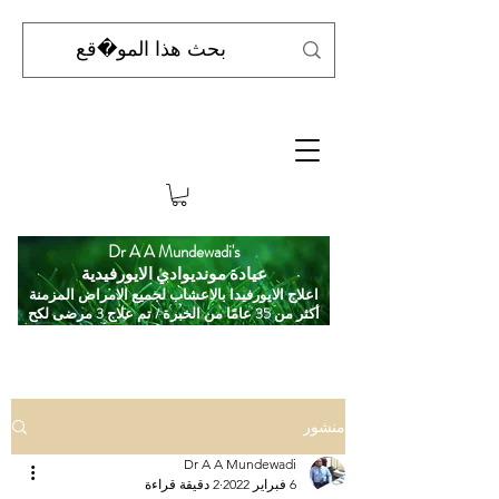
Dr A A Mundewadi's
عيادة مونديوادي الايورفيدية
اعلاج الايورفيدا بالاعشاب لجميع الامراض المزمنة
أكثر من 35 عامًا من الخبرة / تم علاج 3 مرضى لكح
منشور
Dr A A Mundewadi
6 فبراير 2022
2 دقيقة قراءة