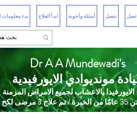
تصل
تنصل
أسئلة وأجوبة
ابدأ العلاج
بدء معلومات ا
Dr A A Mundewadi's
ادة مونديوادي الايورفيدية
 الايورفيدا بالاعشاب لجميع الامراض المزمنة
 علاج 3 مرضى لكح