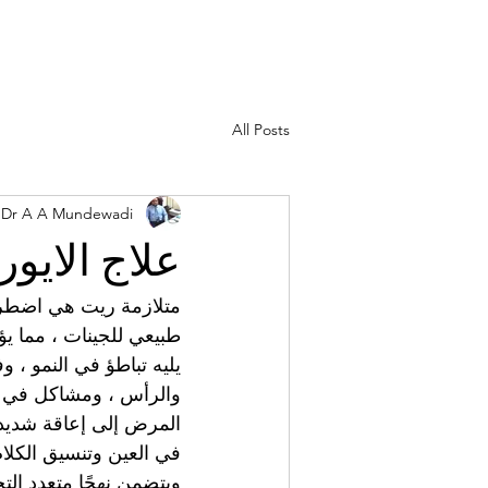
All Posts
Dr A A Mundewadi
علاج الايو
متلازمة ريت هي اضطراب
طبيعي للجينات ، مما يؤ
يليه تباطؤ في النمو ، و
والرأس ، ومشاكل في ال
المرض إلى إعاقة شديد
في العين وتنسيق الكل
ويتضمن نهجًا متعدد ال