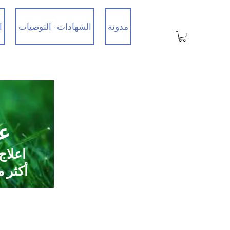
مدونة
الشهادات - التوصيات
ا
عي
اعلاج
أكثر من 35 عامًا من الخبرة / تم