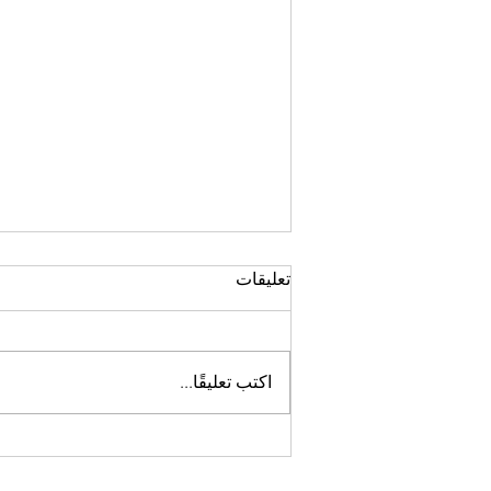
عكس الشيخوخة، منظور
تعليقات
الايورفيدا
وفي مقال آخر، تمت مناقشة حقائق
بسيطة حول الشيخوخة العكسية فيما
اكتب تعليقًا...
يتعلق بالطب الحديث، وكذلك بعض
النصائح العملية للصحة الجيدة. في
هذه...