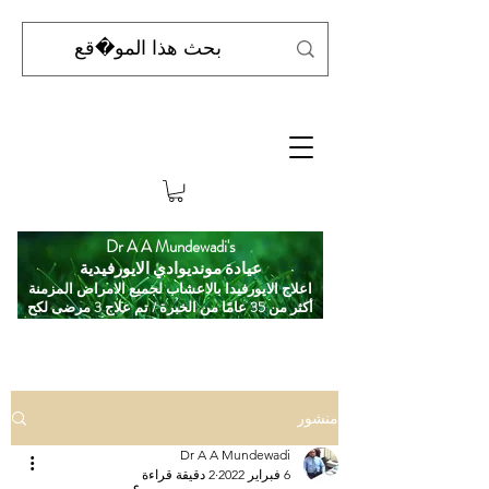
Dr A A Mundewadi's
عيادة مونديوادي الايورفيدية
اعلاج الايورفيدا بالاعشاب لجميع الامراض المزمنة
أكثر من 35 عامًا من الخبرة / تم علاج 3 مرضى لكح
منشور
Dr A A Mundewadi
6 فبراير 2022
2 دقيقة قراءة