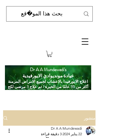
Dr A A Mundewadi's
عيادة مونديوادي الايورفيدية
اعلاج الايورفيدا بالاعشاب لجميع الامراض المزمنة
أكثر من 35 عامًا من الخبرة / تم علاج 3 مرضى لكح
منشور
Dr A A Mundewadi
22 يناير 2024
3 دقيقة قراءة